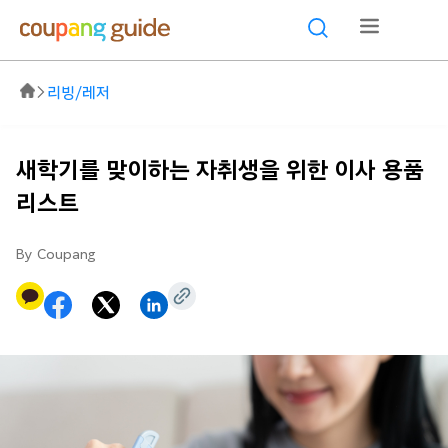
리빙/레저
새학기를 맞이하는 자취생을 위한 이사 용품
리스트
By Coupang