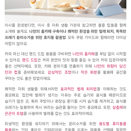
이사를 완료했다면, 이사 후 자취 생활 가운데 참고하면 좋을 팁들을 함께
소개해
볼게요
.
나만의
홈카페
구
축이
나 쾌적한 환경을 위한 벌레 퇴치, 똑똑한
쓰레기 분리수거를 위한 휴지통 활용법
모두
쿠팡
가이드와
함께라면
더이상
어렵지 않아요.
커피 머신 대신 핸드 드립 용품을 구비하면
나만의 홈카페
를 부담 없이 시작할
수 있어요.
핸드 드립
은 커피 본연의 맛과 향을 즐길 수 있어 커피 입문자에게
좋은 선택지
예
요. 또한, 카페 분위기를 연출하기 위해
나만의 취향이 담긴
잔과 컵
을 준비해보세요.
감성적인 조명
이나
작은 화분
을 활용해 공간을
꾸미는 것도 좋은 방법이에요.
쾌적한 자취 생활을 위해서라면
효과적인 벌레 퇴치법
을 이해하는 것도
중요해요.
집안에 벌레가 생기는 이유는 주로 습기와 음식물 때문이므로
습기가 많은 곳, 특히 주방이나 화장실 환기를 시켜 습기를 제거하고, 음식물
쓰레기는 밀봉하여 즉시 버리는 습관을 들이는 것이 중요해요. 또한,
살충제
와
끈끈이 트랩
을 사용하여 벌레를 잡는 것도 효과적이에요.
위생적인 환경을 유지하기 위해서는 분리수거를 위한
용도별 휴지통을
활용
하는 것이 좋아요.
인테리어와 조화를 이루는 제품을 선택해 깔끔한