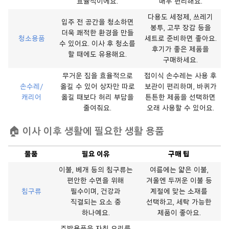
효율적이에요.
매우 편리해요.
다용도 세정제, 쓰레기
입주 전 공간을 청소하면
봉투, 고무 장갑 등을
더욱 쾌적한 환경을 만들
청소용품
세트로 준비하면 좋아요.
수 있어요. 이사 후 청소를
후기가 좋은 제품을
할 때에도 유용해요.
구매하세요.
무거운 짐을 효율적으로
접이식 손수레는 사용 후
손수레/
옮길 수 있어 상자만 따로
보관이 편리하며, 바퀴가
캐리어
옮길 때보다 허리 부담을
튼튼한 제품을 선택하면
줄여줘요.
오래 사용할 수 있어요.
🏠
이사 이후 생활에 필요한 생활 용
품
물품
필요 이유
구매 팁
이불, 베개 등의 침구류는
여름에는 얇은 이불,
편안한 수면을 위해
겨울엔 두꺼운 이불 등
침구류
필수이며, 건강과
계절에 맞는 소재를
직결되는 요소 중
선택하고, 세탁 가능한
하나예요.
제품이 좋아요.
주방용품은 자취 요리를