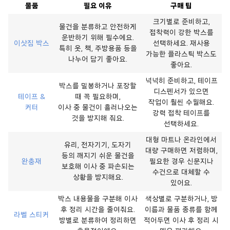
물품
필요 이유
구매 팁
크기별로 준비하고,
물건을 분류하고 안전하게
접착력이 강한 박스를
운반하기 위해 필수에요.
이삿짐 박스
선택하세요. 재사용
특히 옷, 책, 주방용품 등을
가능한 플라스틱 박스도
나누어 담기 좋아요.
좋아요.
넉넉히 준비하고, 테이프
박스를 밀봉하거나 포장할
디스펜서가 있으면
테이프 &
때 꼭 필요하며,
작업이 훨씬 수월해요.
커터
이사 중 물건이 흘러나오는
강력 접착 테이프를
것을 방지해 줘요.
선택하세요.
대형 마트나 온라인에서
유리, 전자기기, 도자기
대량 구매하면 저렴하며,
등의 깨지기 쉬운 물건을
완충재
필요한 경우 신문지나
보호해 이사 중 파손되는
수건으로 대체할 수
상황을 방지해요.
있어요.
박스 내용물을 구분해 이사
색상별로 구분하거나, 방
후 정리 시간을 줄여줘요.
이름과 물품 종류를 함께
라벨 스티커
방별로 분류하여 정리하면
적어두면 이사 후 정리 시