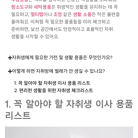
청소도구
와
세탁용품
은
위생적인
생활을
유지하는
데 꼭
필요하고
,
멀티탭
이나
조명
같은
생활 소품
은
작은
불편을
줄여줘요
.
이처럼
꼭
필요한
물품들
을
미리
체크하고
준비하면
,
낯선
공간에서도
안정적이고
효율적인
자취
생활을
시작할
수
있어요
.
자취생에게 필요한 가전 및 생활 용품은 무엇인가요?
어떻게 하면 자취방에 벌레가 안 생길 수 있나요?
1. 꼭 알아야 할 자취생 이사 용품 리스트
2. 편리한 생활을 위한 자취생 체크리스트
1. 꼭 알아야 할 자취생 이사 용품
리스트