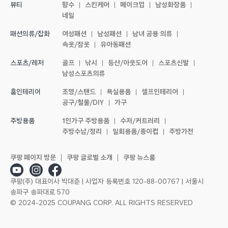
향수
스킨케어
메이크업
남성화장품
뷰티
네일
여성패션
남성패션
남녀 공용 의류
패션의류/잡화
속옷/잠옷
유아동패션
골프
낚시
등산/아웃도어
스포츠신발
스포츠/레저
남성스포츠의류
조명/스탠드
욕실용품
셀프인테리어
홈인테리어
공구/철물/DIY
가구
1인가구 주방용품
수저/커트러리
주방용품
주방수납/정리
일회용품/종이컵
주방가전
쿠팡 페이지 방문
쿠팡 글로벌 소개
쿠팡 뉴스룸
쿠팡(주) 대표이사 박대준 | 사업자 등록번호 120-88-00767 | 서울시
송파구 송파대로 570
© 2024-2025 COUPANG CORP. ALL RIGHTS RESERVED