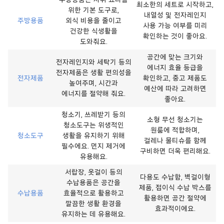
최소한의 세트로 시작하고,
위한 기본 도구로,
내열성 및 전자레인지
주방용품
외식 비용을 줄이고
사용 가능 여부를 미리
건강한 식생활을
확인하는 것이 좋아요.
도와줘요.
공간에 맞는 크기와
전자레인지와 세탁기 등의
에너지 효율 등급을
전자제품은 생활 편의성을
전자제품
확인하고, 중고 제품도
높여주며, 시간과
예산에 따라 고려하면
에너지를 절약해 줘요.
좋아요.
청소기, 쓰레받기 등의
소형 무선 청소기는
청소도구는 위생적인
원룸에 적합하며,
청소도구
생활을 유지하기 위해
걸레나 물티슈를 함께
필수에요. 먼지 제거에
구비하면 더욱 편리해요.
유용해요.
서랍장, 옷걸이 등의
다용도 수납함, 벽걸이형
수납용품은 공간을
제품, 접이식 수납 박스를
수납용품
효율적으로 활용하고
활용하면 공간 절약에
깔끔한 생활 환경을
효과적이에요.
유지하는 데 유용해요.