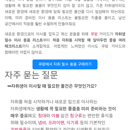
생활에 꼭 필요한 용품이 무엇인지 감이 잘 오지 않고, 기존 자취생이라도
새로운 환경에
새로운 환경에 맞춰 필요한 물건을 다시 점검해야 하는데요.
이때, 미리 준비된 이사 용품 리스트는 불필요한 지출을 줄이고, 낯선
공간에서의 적응을 훨씬 수월하게
만들
어
줘
요
.
새로운
환경으로의
이사를
앞두고
계신
분들을
위해
쿠팡
가이드가
자취생
필수 이사 용품 리스트
부터
처음 자취를 시작할 때 알아두면 좋을 여러
체크리스트
까지
소개할게요
. 어렵게만 느껴졌던 이사도
쿠팡
가이드와
함께라면
어렵지
않아요
.
쿠팡에서 자취 필수 용품 구매하기
자주 묻는 질문
자취생이 이사할 때 필요한 물건은 무엇인가요?
자취를
처음
시작하거나
새로운
집으로
이사하는
자취생에게는
생활에
꼭
필요한
물품을
미리
준비하는
것이
매우
중요
해요
.
침대
와
이불
같은
침구류
는
편안한
휴식을
위해
필수이며
,
냄비
,
프라이팬
,
식기류
등의
기본적인
주방용품
은
식비를
절약하고
건강한
식생활을
도와줘요
.