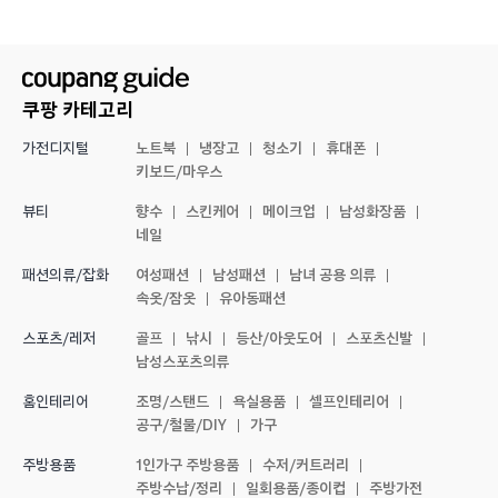
쿠팡 카테고리
노트북
냉장고
청소기
휴대폰
가전디지털
키보드/마우스
향수
스킨케어
메이크업
남성화장품
뷰티
네일
여성패션
남성패션
남녀 공용 의류
패션의류/잡화
속옷/잠옷
유아동패션
골프
낚시
등산/아웃도어
스포츠신발
스포츠/레저
남성스포츠의류
조명/스탠드
욕실용품
셀프인테리어
홈인테리어
공구/철물/DIY
가구
1인가구 주방용품
수저/커트러리
주방용품
주방수납/정리
일회용품/종이컵
주방가전