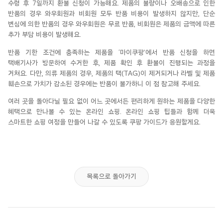
수령
후 7일까지
환불
신청이
가능해요
.
제품의
불량이나
오배송으로
인한
반품의
경우
와우회원과
비회원
모두
반품
비용이
발생하지
않지만
,
단순
변심에
의한
반품의
경우
와우회원은
무료
반품
,
비회원은
제품의
금액에
따른
추가
부담
비용이
발생해요
.
반품
기한
조건에
충족하는
제품을
‘
마이쿠팡’에서
반품
신청을
하면
택배기사가
방문하여
수거한
후,
제품
확인
후
환불이
진행되는
과정을
거
쳐요
.
다만
,
의류
제품의
경우
,
제품의
택
(TAG)이
제거되거나
라벨
및
제품
훼손으로
가치가
감소된
경우
에는
반품이
불가하니
이 점
참고해
주세요
.
여러
곳을
돌아다닐
필요
없이
어느
곳에서든
편리하게
원하는
제품을
다양한
혜택으로
만나볼
수
있는
온라인
쇼핑
.
온라인
쇼핑
팁들과
함께
더욱
스마트한
쇼핑
여정을
만들어
나갈
수
있도록
쿠팡
가이드가
응원할게요
.
목록으로 돌아가기