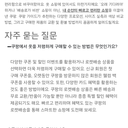
편리함으로
바꾸어왔어요
.
옷 쇼핑에 있어서도
마찬가지
예
요
.
‘오래 기다려야’
하거나 ‘
배송료가
비싼’ 쇼핑이 아닌,
내 손안
의
빠르고 편리한 쇼핑
을 이끌어
낸
쿠팡
.
쿠팡
가이드가 추천하는 다양한 프로모션,
사이즈 실측과 색상 비교
방법, 그리고 구매한 제품의 교환 및 환불 방법까지 꼼꼼하게
알려드릴게요
.
자주 묻는 질문
쿠팡에서 옷을 저렴하게 구매할 수 있는 방법은 무엇인가요?
다양한 쿠폰 및 할인 이벤트를 활용하거나 로켓배송 상품을
선택하면 더욱 저렴하게 구매할 수 있어요. 신규 회원은
첫
구매
쿠폰을, 오랫동안
쿠팡을
방문하지 않은 회원은
웰컴
백
쿠폰을 사용할 수 있어요. 또한, 다양한 카드 혜택을 활용하는
것도 좋은 방법이에요.
쿠팡의
로켓배송 상품은
빠른 배송과
무료 교환/반품이
가능할
뿐만
아니라 종종 특별 할인 혜택이
제공되기도 해요. 빠르고 편리하며 혜택도 있는
쿠팡의
로켓배송을 통해 스마트한 쇼핑에 도전해 보세요.