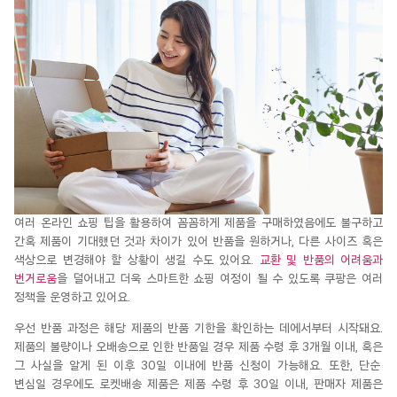
여러 온라인 쇼핑 팁을 활용하여 꼼꼼하게 제품을 구매하였음에도 불구하고
간혹 제품이 기대했던 것과 차이가 있어 반품을 원하거나, 다른 사이즈 혹은
색상으로 변경해야 할 상황이 생길 수도 있어요.
교환 및 반품의 어려움과
번거로움
을 덜어내고 더욱 스마트한 쇼핑 여정이 될 수 있도록 쿠팡은 여러
정책을 운영하고 있어요.
우선
반품
과정은
해당
제품의
반품
기한을
확인하는
데에
서
부터
시작돼요
.
제품의
불량이나
오배송으로
인
한
반품일
경우
제품
수령
후 3개월
이내
,
혹은
그
사실을
알게
된
이후
30일
이내에
반품
신청
이
가능해요
.
또한
,
단순
변심일
경우에도
로켓배송
제품은
제품
수령
후 30일
이내
,
판매자
제품은