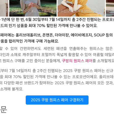
1년에 단 한 번, 6월 30일부터 7월 14일까지 총 2주간 진행되는 프로
드의 인기 상품을 최대 70% 할인된 가격에 만나볼 수 있어요.
스 페어에는 올리브데올리브, 온앤온, 더아이잗, 에이비에프지, SOUP 등의
품을 합리적인 가격에 구매 가능해요.
할 수 있어 간편하면서도 세련된 패션을 연출해주는 원피스는 많은
디자인과 소재로 캐주얼부터
포멀까지
폭넓게 활용할 수 있어 여름철
데일
 원피스 구매를 고민 중이신 분들에게,
쿠팡의
원피스 페어
를
소개할게
0일부터 7월 14일까지 총 2주간
진행되는
2025
쿠팡
원피스 페어는 신규
을 최대 70% 할인된 가격에 만나볼 수 있는 프로모션이에요.
올리브데
의
다양한
패션
브랜드가
참여하는
2025
쿠팡
원피스 페
어의 모든 것과
 소개해
볼게요
.
2025 쿠팡 원피스 페어 구경하기
질문