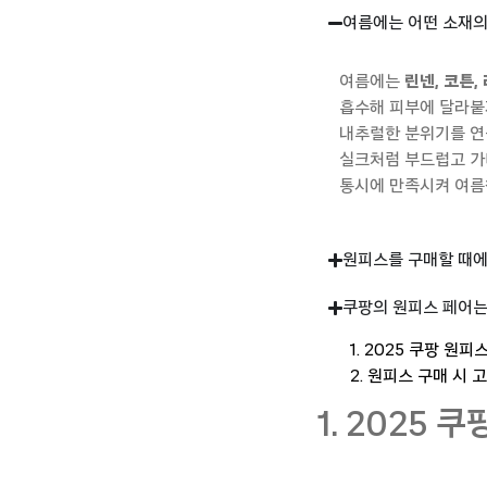
여름에는 어떤 소재의
여름에는
린넨
,
코튼
,
흡수해
피부에
달라붙
내추럴한
분위기를
연
실크처럼
부드럽고
가
통시에
만족시켜
여름
원피스를 구매할 때에
쿠팡의 원피스 페어는
1. 2025 쿠팡 원피
2. 원피스 구매 시 
1. 2025 