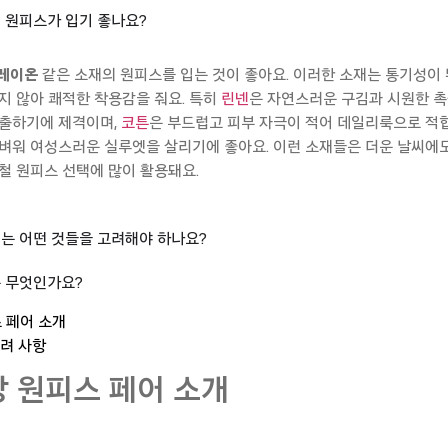
 원피스가 입기 좋나요?
레이온
같은
소재의
원피스를
입는
것이
좋아요
.
이러한
소재는
통기성이
지
않아
쾌적한
착용감을
줘요
.
특히
린넨
은
자연스러운
구김과
시원한
촉
출하기에
제격이며
,
코튼
은
부드럽고
피부
자극이
적어
데일리룩으로
적
벼워
여성스러운
실루엣을
살리기에
좋아요
.
이런
소재들은
더운
날씨에
철
원피스
선택에
많이
활용돼요
.
는 어떤 것들을 고려해야 하나요?
 무엇인가요?
스 페어 소개
고려 사항
쿠팡 원피스 페어 소개