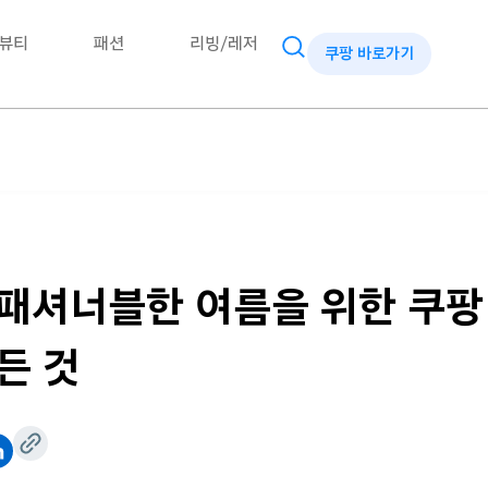
뷰티
패션
리빙/레저
쿠팡 바로가기
패셔너블한 여름을 위한 쿠팡
든 것