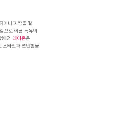
뛰어나고
땀을
잘
감으로
여름
특유의
합해요
.
레이온
은
도
스타일과
편안함을