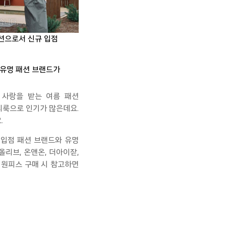
모션으로서 신규 입점
 유명 패션 브랜드가
 사랑을 받는 여름 패션
리룩으로
인기가 많은데요.
요
.
 입점 패션 브랜드와 유명
올리브
,
온앤온
,
더아이잗
,
, 원피스 구매 시 참고하면