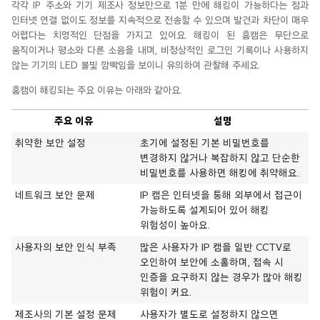
각각 IP 주소와 기기 제조사 정보만으로 1분 만에 해킹이 가능하다는
점
과
인터넷 연결 없이
도
정보를 지속적으로 전송
할 수 있으며
발견과 차단이 매우
어렵다는 치명적인 단점을 가지고 있어요.
해킹이 된
홈캠은
무단으로
움직이거나 평소와 다른 소음을 내며, 비정상적인 로그인 기록이나 사용하지
않는 기기의 LED 불빛 깜빡임
을 보이니 유의하여 관찰해 주세요.
홈캠이
해킹되는 주요 이유는 아래와 같아요.
주요 이유
설명
취약한 보안 설정
초기에 설정된 기본 비밀번호를
변경하지 않거나 복잡하지 않고 단순한
비밀번호를 사용하면 해킹에 취약해요.
네트워크 보안 문제
IP 캠은 인터넷을 통해 외부에서 접근이
가능하도록 설계되어 있어 해킹
위험성이 높아요.
사용자의 보안 인식 부족
많은 사용자가 IP 캠을 일반 CCTV로
오인하여 보안에 소홀하며, 접속 시
인증을 요구하지 않는 경우가 많아 해킹
위험이 커요.
제조사의 기본 설정 문제
사용자가 별도로 설정하지 않으면