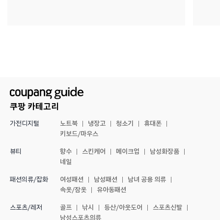
쿠팡 카테고리
노트북
냉장고
청소기
휴대폰
가전디지털
키보드/마우스
향수
스킨케어
메이크업
남성화장품
뷰티
네일
여성패션
남성패션
남녀 공용 의류
패션의류/잡화
속옷/잠옷
유아동패션
골프
낚시
등산/아웃도어
스포츠신발
스포츠/레저
남성스포츠의류