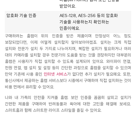
받았어요.
암호화 기술 인증
AES-128, AES-256 등의 암호화
기술을 사용하는지 확인하는
인증이에요.
구매하려는
홈캠이
위의 인증을 받은 제품이며 안정성이 어느
정도
보장되었다면, 이제 어떻게 설치할지 알아보아야겠죠.
설치는 크게 직접
설치와 전문가 설치 두 가지로 나누어지며, 복잡한 설치가 필요하거나 여러
대의 카메라를 설치할 경우 전문가의 도움을 받는 것을 권장하지만 대부분의
홈캠은
사용자가 직접 설치할 수 있도록 설계되어 있어요. 와이파이 연결,
전원 연결, 앱 설치 및 설정 등의 간단한 과정
으로
홈캠을
설치할 수 있
으며
만약
기존
에 사용
중인
인터넷 서비스
가 없다면 추가 설치가 필요해요. 또한,
통신사에서 제공하는
홈캠
서비스보다 시중에서 구매하여 직접 설치하는 것이
비용 면에서 유리할 수 있어요.
나와 내 가족의 안전을 지켜줄
홈캠
. 보안 인증
을 꼼꼼히 살피고 설치가
간편한 제품을 구매하여 반려동물과 육아에 대한
고민을 해결해 보세요.
스마트홈과
함께 스마트한 라이프 스타일을 즐길 수 있어요.