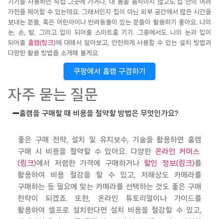
기기를
사용하면 직접 그곳에 가거나, 내 몸을 움직이지 않고도
집 안의 여러
가전을 제어할 수 있
는데요. 그래서인지
집이 아닌 외부 공간에서 많은 시간을
보내는 분들
,
혹은 어린아이나 반려동물이 있는 분들이
활용하기 좋아요.
나의
눈, 손, 발,
그리고
입이 되어줄
스마트홈
기기.
그중에서도
나의 눈과 입이
되어줄
홈캠(링크)
에 대해서 알아보고, 안전하게 사용할 수 있는 설치
방법과
다양한 활용 방법
을
소개해
볼게요
.
쿠팡에서 홈캠 구경하기
자주 묻는 질문
홈캠을 구매할 때 비용을 절약할 방법은 무엇인가요?
좋은 구매 전략, 설치 및 유지보수, 기술을 활용하면
홈캠
구매 시 비용을 절약할 수 있어요. 다양한
온라인 커머스
(링크)
에서 저렴한 가격에 구매하거나
할인 정보(링크)
를
활용하여 비용 절감을 할 수 있고, 저해상도 카메라를
구매하는 등 필요에 맞는 카메라를 선택하는 것도 좋은 구매
전략이 되겠죠. 또한, 온라인 튜토리얼이나 가이드를
활용하여 셀프로 설치한다면 설치 비용을 절감할 수 있고,