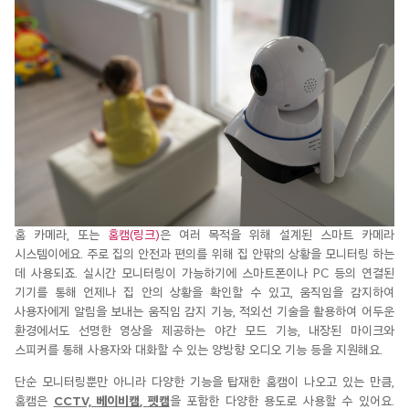
홈 카메라,
또는
홈캠(링크)
은 여러 목적을 위해 설계된 스마트 카메라
시스템이에요. 주로 집의 안전과 편의를 위해 집 안팎의 상황을 모니터링 하는
데 사용되죠.
실시간 모니터링이 가능하기에 스마트폰이나 PC
등의 연결된
기기를 통해 언제나 집 안의 상황을 확인할 수 있고, 움직임을 감지하여
사용자에게 알림을 보내는 움직임 감지 기능, 적외선 기술을 활용하여 어두운
환경에서도 선명한 영상을 제공하는 야간 모드
기능
,
내장된 마이크와
스피커를 통해 사용자와 대화할 수 있는 양방향 오디오
기능 등을 지원해요.
단순
모니터링뿐만
아니라 다양한 기능을 탑재한
홈캠이
나오고 있는
만큼,
홈캠은
CCTV,
베이비캠
,
펫캠
을
포함한 다양한 용도로 사용할 수 있어요.