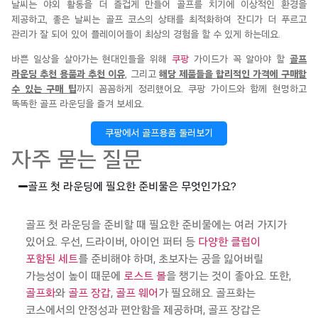
날씨는 야외 활동을 더 즐겁게 만들어 골프를 치기에 이상적인 환경을
제공하고, 좋은 날씨는 골프 코스의 상태를 최적화하여 잔디가 더 푸르고
관리가 잘 되어 있어 플레이어들이 최상의 경험을 할 수 있게 하는데요.
바쁜 일상을 살아가는 현대인들을 위해
쿠팡
가이드가 꼭 알아야 할
골프
라운딩 추천 용품과 추천 이유
, 그리고
해당 제품들을 합리적인 가격에 구매할
수 있는 구매 팁
까지 꼼꼼하게 정리했어요. 쿠팡 가이드와 함께 현명하고
똑똑한 골프 라운딩을 즐겨 보세요.
쿠팡에서 골프용품 둘러보기
자주 묻는 질문
골프 첫 라운딩에 필요한 준비물은 무엇인가요?
골프 첫
라운딩을
준비할 때 필요한 준비물에는 여러 가지가
있어요. 우선, 드라이버, 아이언 퍼터 등
다양한 클럽이
포함된 세트
를 준비해야 하며, 초보자는 공을 잃어버릴
가능성이 높이 때문에
로스트 볼
을 챙기는 것이 좋아요. 또한,
골프화
와
골프 장갑
,
골프 웨어
가 필요해요. 골프
화는
코스에서의 안정성과 편안함을 제공하며, 골프 장갑은