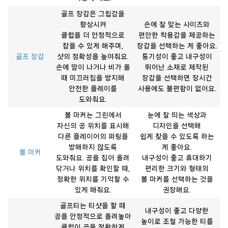
골프 장갑은 그립감을
향상시켜
손에 잘 맞는 사이즈와
클럽을 더 안정적으로
편안한 착용감을 제공하는
잡을 수 있게 해주며,
장갑을 선택하는 게 좋아요.
골프 장갑
샷의 정확성을 높여줘요.
통기성이 좋고 내구성이
손에 땀이 나거나 비가 올
뛰어난 소재로 제작된
때 미끄러짐을 방지해
장갑을 선택하면 장시간
안전한 플레이를
사용에도 불편함이 없어요.
도와줘요.
볼 마커는 그린에서
눈에 잘 띄는 색상과
자신의 공 위치를 표시해
디자인을 선택해
다른 플레이어의 퍼팅을
쉽게 찾을 수 있도록 하는
방해하지 않도록
게 좋아요.
볼 마커
도와줘요. 공을 집어 올려
내구성이 좋고 휴대하기
닦거나 위치를 확인할 때,
편리한 크기와 형태의
정확한 위치를 기억할 수
볼 마커를 선택하는 것을
있게 해줘요.
권장해요.
골프티는 티샷을 할 때
내구성이 좋고 다양한
공을 안정적으로 올려놓아
높이로 조절 가능한 티를
클럽이 공을 정확하게