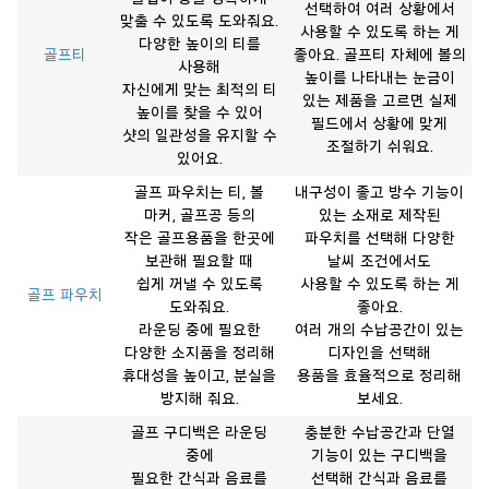
선택하여 여러 상황에서
맞출 수 있도록 도와줘요.
사용할 수 있도록 하는 게
다양한 높이의 티를
골프티
좋아요. 골프티 자체에 볼의
사용해
높이를 나타내는 눈금이
자신에게 맞는 최적의 티
있는 제품을 고르면 실제
높이를 찾을 수 있어
필드에서 상황에 맞게
샷의 일관성을 유지할 수
조절하기 쉬워요.
있어요.
골프 파우치는 티, 볼
내구성이 좋고 방수 기능이
마커, 골프공 등의
있는 소재로 제작된
작은 골프용품을 한곳에
파우치를 선택해 다양한
보관해 필요할 때
날씨 조건에서도
쉽게 꺼낼 수 있도록
사용할 수 있도록 하는 게
골프 파우치
도와줘요.
좋아요.
라운딩 중에 필요한
여러 개의 수납공간이 있는
다양한 소지품을 정리해
디자인을 선택해
휴대성을 높이고, 분실을
용품을 효율적으로 정리해
방지해 줘요.
보세요.
골프 구디백은 라운딩
충분한 수납공간과 단열
중에
기능이 있는 구디백을
필요한 간식과 음료를
선택해 간식과 음료를