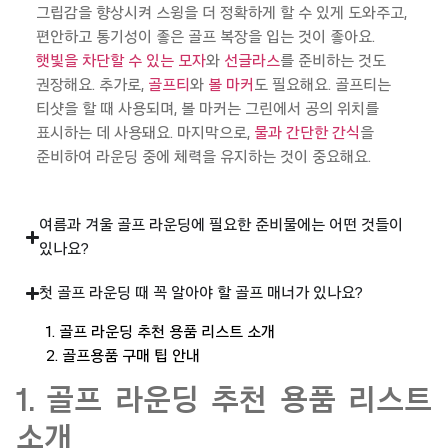
그립감을 향상시켜 스윙을 더 정확하게 할 수 있게 도와주고,
편안하고 통기성이 좋은 골프 복장을 입는 것이 좋아요.
햇빛을 차단할 수 있는 모자
와
선글라스
를 준비하는 것도
권장해요. 추가로,
골프티
와
볼 마커
도 필요해요.
골프티
는
티샷을
할 때 사용되며, 볼 마커는 그린에서 공의 위치를
표시하
는 데 사용돼요. 마지막으로,
물과 간단한 간식
을
준비하여
라운딩
중에 체력을 유지하는 것이 중요해요.
여름과 겨울 골프 라운딩에 필요한 준비물에는 어떤 것들이
있나요?
첫 골프 라운딩 때 꼭 알아야 할 골프 매너가 있나요?
1. 골프 라운딩 추천 용품 리스트 소개
2. 골프용품 구매 팁 안내
1. 골프 라운딩 추천 용품 리스트
소개