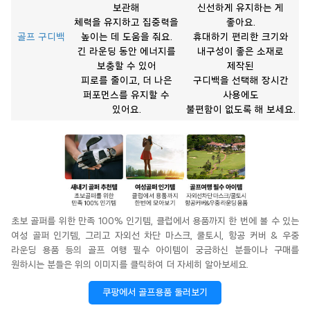
보관해
신선하게 유지하는 게
체력을 유지하고 집중력을
좋아요.
골프 구디백
높이는 데 도움을 줘요.
휴대하기 편리한 크기와
긴 라운딩 동안 에너지를
내구성이 좋은 소재로
보충할 수 있어
제작된
피로를 줄이고, 더 나은
구디백을 선택해 장시간
퍼포먼스를 유지할 수
사용에도
있어요.
불편함이 없도록 해 보세요.
초보 골퍼를 위한 만족 100%
인기템
, 클럽에서 용품까지 한 번에 볼 수 있는
여성 골퍼
인기템
, 그리고 자외선 차단 마스크,
쿨토시
, 항공 커버 & 우중
라운딩
용품 등의 골프 여행 필수 아이템이 궁금하신 분들이나 구매를
원하시는 분들은 위의 이미지를 클릭하여 더 자세히 알아보세요.
쿠팡에서 골프용품 둘러보기