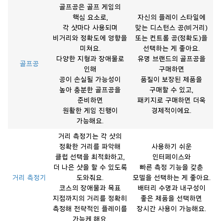
골프공은 골프 게임의
핵심 요소로,
자신의 플레이 스타일에
각 샷마다 사용되며
맞는 디스턴스 공(비거리)
비거리와 정확도에 영향을
또는 컨트롤 공(정확도)을
미쳐요.
선택하는 게 좋아요.
다양한 지형과 장애물로
유명 브랜드의 골프공을
골프공
인해
구매하면
공이 손실될 가능성이
품질이 보장된 제품을
높아 충분한 골프공을
구매할 수 있고,
준비하면
패키지로 구매하면 더욱
원활한 게임 진행이
경제적이에요.
가능해요.
거리 측정기는 각 샷의
정확한 거리를 파악해
사용하기 쉬운
클럽 선택을 최적화하고,
인터페이스와
더 나은 샷을 할 수 있도록
빠른 측정 기능을 갖춘
거리 측정기
도와줘요.
모델을 선택하는 게 좋아요.
코스의 장애물과 목표
배터리 수명과 내구성이
지점까지의 거리를 정확히
좋은 제품을 선택하면
측정해 전략적인 플레이를
장시간 사용이 가능해요.
가능케 해요.