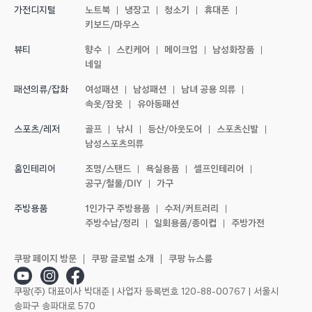
노트북
냉장고
청소기
휴대폰
가전디지털
키보드/마우스
향수
스킨케어
메이크업
남성화장품
뷰티
네일
여성패션
남성패션
남녀 공용 의류
패션의류/잡화
속옷/잠옷
유아동패션
골프
낚시
등산/아웃도어
스포츠신발
스포츠/레저
남성스포츠의류
조명/스탠드
욕실용품
셀프인테리어
홈인테리어
공구/철물/DIY
가구
1인가구 주방용품
수저/커트러리
주방용품
주방수납/정리
일회용품/종이컵
주방가전
쿠팡 페이지 방문
쿠팡 글로벌 소개
쿠팡 뉴스룸
쿠팡(주) 대표이사 박대준 | 사업자 등록번호 120-88-00767 | 서울시
송파구 송파대로 570