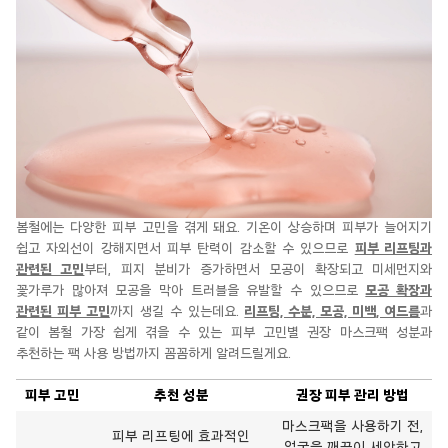
봄철에는 다양한 피부 고민을 겪게 돼요. 기온이 상승하며 피부가 늘어지기
쉽고 자외선이 강해지면서 피부 탄력이 감소할 수 있으므로
피부 리프팅과
관련된 고민
부터, 피지 분비가 증가하면서 모공이 확장되고 미세먼지와
꽃가루가 많아져 모공을 막아 트러블을 유발할 수 있으므로
모공 확장과
관련된 피부 고민
까지 생길 수 있는데요.
리프팅, 수분, 모공, 미백, 여드름
과
같이 봄철 가장 쉽게 겪을 수 있는 피부 고민별 권장 마스크팩 성분과
추천하는 팩 사용 방법까지 꼼꼼하게 알려드릴게요.
피부 고민
추천 성분
권장 피부 관리 방법
마스크팩을 사용하기 전,
피부 리프팅에 효과적인
얼굴을 깨끗이 세안하고