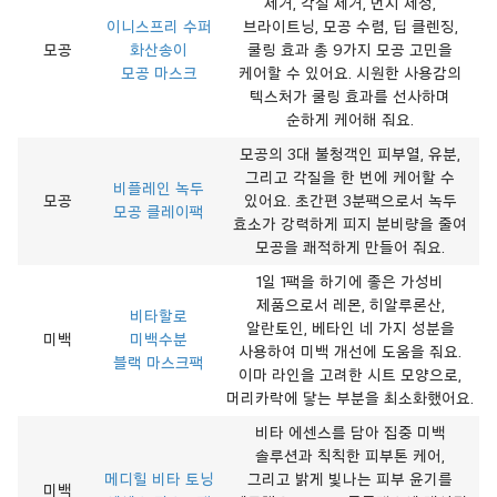
제거, 각질 제거, 먼지 세정,
이니스프리 수퍼
브라이트닝, 모공 수렴, 딥 클렌징,
모공
화산송이
쿨링 효과 총 9가지 모공 고민을
모공 마스크
케어할 수 있어요. 시원한 사용감의
텍스처가 쿨링 효과를 선사하며
순하게 케어해 줘요.
모공의 3대 불청객인 피부열, 유분,
그리고 각질을 한 번에 케어할 수
비플레인 녹두
모공
있어요. 초간편 3분팩으로서 녹두
모공 클레이팩
효소가 강력하게 피지 분비량을 줄여
모공을 쾌적하게 만들어 줘요.
1일 1팩을 하기에 좋은 가성비
제품으로서 레몬, 히알루론산,
비타할로
알란토인, 베타인 네 가지 성분을
미백
미백수분
사용하여 미백 개선에 도움을 줘요.
블랙 마스크팩
이마 라인을 고려한 시트 모양으로,
머리카락에 닿는 부분을 최소화했어요.
비타 에센스를 담아 집중 미백
솔루션과 칙칙한 피부톤 케어,
메디힐 비타 토닝
그리고 밝게 빛나는 피부 윤기를
미백