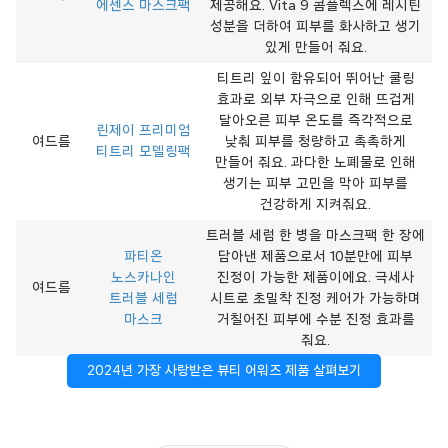
에센스 마스크팩
제공해요. Vita 9 콤플렉스에 레시틴
성분을 더하여 피부를 화사하고 생기
있게 만들어 줘요.
티트리 잎이 함유되어 뛰어난 쿨링
효과로 외부 자극으로 인해 뜨겁게
달아오른 피부 온도를 즉각적으로
린제이 프리미엄
여드름
낮춰 피부를 청량하고 촉촉하게
티트리 모델링팩
만들어 줘요. 과다한 노폐물로 인해
생기는 피부 고민을 막아 피부를
건강하게 지켜줘요.
트러블 세럼 한 병을 마스크팩 한 장에
파티온
담아낸 제품으로서 10분만에 피부
노스카나인
진정이 가능한 제품이에요. 극세사
여드름
트러블 세럼
시트로 초밀착 진정 케어가 가능하며
마스크
거칠어진 피부에 수분 진정 효과를
줘요.
2024년 가장 사랑받은 뷰티 어워즈 제품 살펴보기