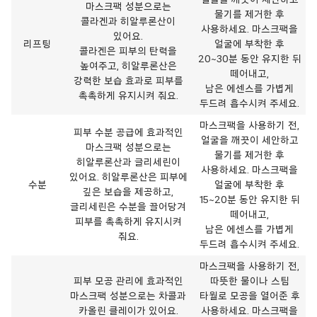
마스크팩 성분으로는
물기를 제거한 후
콜라겐과 히알루론산이
사용하세요. 마스크팩을
있어요.
리프팅
얼굴에 부착한 후
콜라겐은 피부의 탄력을
20~30분 동안 유지한 뒤
높여주고, 히알루론산은
떼어내고,
강력한 보습 효과로 피부를
남은 에센스를 가볍게
촉촉하게 유지시켜 줘요.
두드려 흡수시켜 주세요.
마스크팩을 사용하기 전,
피부 수분 공급에 효과적인
얼굴을 깨끗이 세안하고
마스크팩 성분으로는
물기를 제거한 후
히알루론산과 글리세린이
사용하세요. 마스크팩을
있어요. 히알루론산은 피부에
수분
얼굴에 부착한 후
깊은 보습을 제공하고,
15~20분 동안 유지한 뒤
글리세린은 수분을 끌어당겨
떼어내고,
피부를 촉촉하게 유지시켜
남은 에센스를 가볍게
줘요.
두드려 흡수시켜 주세요.
마스크팩을 사용하기 전,
피부 모공 관리에 효과적인
따뜻한 물이나 스팀
마스크팩 성분으로는 차콜과
타월로 모공을 열어준 후
카올린 클레이가 있어요.
사용하세요. 마스크팩을