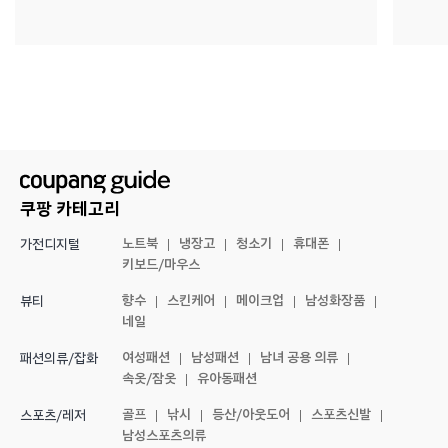
쿠팡 카테고리
노트북
냉장고
청소기
휴대폰
가전디지털
키보드/마우스
향수
스킨케어
메이크업
남성화장품
뷰티
네일
여성패션
남성패션
남녀 공용 의류
패션의류/잡화
속옷/잠옷
유아동패션
골프
낚시
등산/아웃도어
스포츠신발
스포츠/레저
남성스포츠의류