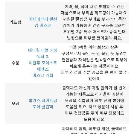
이마, 볼, 턱에 따로 부착할 수 있는
제품으로서 부위별 리프팅이 가능해요.
메디테라피 텐션
시원한 쿨링감 부여로 붓기까지 즉각
리프팅
업 마스크
케어가 가능하며 안면 구조를 고려한
부위별 3중 특수 마스크가 중력 반대
방향으로 피부를 끌어올려 줘요.
1일 1팩을 위한 최상의 상품
메디힐 더블 카밍
구성으로서 붙인 듯 안 붙인 듯 투명한
워터 &
편안함과 자석같은 밀착감으로 피부에
수분
히알루 모이스트
빠르게 흡수되는 제품이에요.
에센스
피부 진정과 수분 공급을 한 번에 할 수
마스크 기획
있어요.
블랙헤드 개선과 각질 관리가 한 번에
가능한 제품으로서 카올린 성분이
록키스 타이트닝
모공을 수축하여 피부 탄력 향상에
모공
포어 클린팩
도움을 줘요. 허브 성분이 사용 후
피부 청량감을 주며 피부 진정에도
도움이 돼요.
과다피지 흡착, 피부결 개선, 블랙헤드