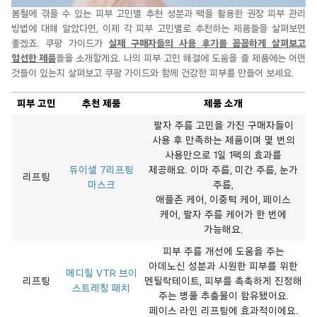
봄철에 겪을 수 있는 피부 고민별 추천 성분과 팩을 활용한 권장 피부 관리
방법에 대해 알았다면, 이제 각 피부 고민별로 추천하는 제품들을 살펴보면
좋겠죠. 쿠팡 가이드가
실제 구매자들의 사용 후기를 꼼꼼하게 살펴보고
엄선한 제품
들을 소개할게요. 나의 피부 고민 해결에 도움을 줄 제품에는 어떤
것들이 있는지 살펴보고 쿠팡 가이드와 함께 건강한 피부를 만들어 보세요.
피부 고민
추천 제품
제품 소개
팔자 주름 고민을 가진 구매자들이
사용 후 만족하는 제품이며 몇 번의
사용만으로 1일 1팩의 효과를
듀이셀 7리프팅
제공해요. 이마 주름, 미간 주름, 눈가
리프팅
마스크
주름,
애플존 케어, 이중턱 케어, 페이스
케어, 팔자 주름 케어가 한 번에
가능해요.
피부 주름 개선에 도움을 주는
아데노신 성분과 시원한 피부를 위한
메디힐 VTR 브이
리프팅
멘틸락테이트, 피부를 촉촉하게 진정해
스트레칭 패치
주는 병풀 추출물이 함유됐어요.
페이스 라인 리프팅에 효과적이에요.