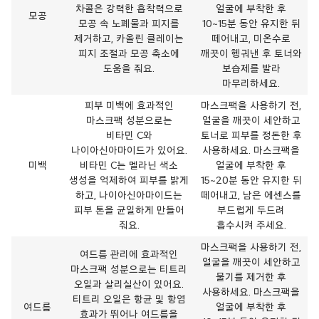
차콜은 강력한 흡착력으로
얼굴에 부착한 후
모공
모공 속 노폐물과 피지를
10~15분 동안 유지한 뒤
제거하고, 카올린 클레이는
떼어내고, 미온수로
피지 조절과 모공 축소에
깨끗이 헹궈낸 후 토너와
도움을 줘요.
보습제를 발라
마무리하세요.
피부 미백에 효과적인
마스크팩을 사용하기 전,
마스크팩 성분으로는
얼굴을 깨끗이 세안하고
비타민 C와
토너로 피부를 정돈한 후
나이아신아마이드가 있어요.
사용하세요. 마스크팩을
미백
비타민 C는 멜라닌 색소
얼굴에 부착한 후
생성을 억제하여 피부를 밝게
15~20분 동안 유지한 뒤
하고, 나이아신아마이드는
떼어내고, 남은 에센스를
피부 톤을 균일하게 만들어
부드럽게 두드려
줘요.
흡수시켜 주세요.
마스크팩을 사용하기 전,
여드름 관리에 효과적인
얼굴을 깨끗이 세안하고
마스크팩 성분으로는 티트리
물기를 제거한 후
오일과 살리실산이 있어요.
사용하세요. 마스크팩을
티트리 오일은 항균 및 항염
여드름
얼굴에 부착한 후
효과가 뛰어나 여드름을