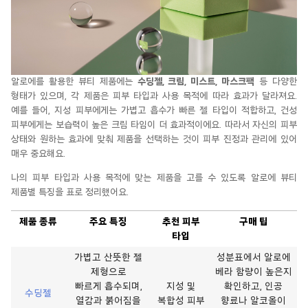
알로에를 활용한 뷰티 제품에는
수딩젤
, 크림,
미스트
, 마스크팩
등 다양한
형태가 있으며, 각 제품은 피부 타입과 사용 목적에 따라 효과가 달라져요.
예를 들어, 지성 피부에게는 가볍고 흡수가 빠른 젤 타입이 적합하고, 건성
피부에게는
보습력이
높은 크림 타임이 더 효과적이에요. 따라서 자신의 피부
상태와 원하는 효과에 맞춰 제품을 선택하는 것이 피부 진정과 관리에 있어
매우 중요해요.
나의 피부 타입과 사용 목적에 맞는 제품을 고를 수 있도록 알로에 뷰티
제품별 특징을 표로 정리했어요.
제품 종류
주요 특징
추천 피부
구매 팁
타입
가볍고 산뜻한 젤
성분표에서 알로에
제형으로
베라 함량이 높은지
빠르게 흡수되며,
지성 및
확인하고, 인공
수딩젤
열감과 붉어짐을
복합성 피부
향료나 알코올이