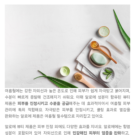
여름철에는 강한 자외선과 높은 온도로 인해 피부가 쉽게
자극받고
붉어지며,
수분이 빠르게 증발해 건조해지기 쉬워요. 이때 알로에 성분이 함유된 뷰티
제품은
피부를 진정시키고 수분을 공급
해주는 데 효과적이어서 여름철 피부
관리에 특히 적합해요.
자극받은
피부를 안정시키고, 쿨링 효과로
열감을
완화하는 알로에 제품은 여름철
필수템으로
자리잡고 있어요.
알로에 뷰티 제품은 피부 진정 외에도 다양한 효과를
지녀요
. 알로에에는
항염
성분이 포함되어 있어 자외선으로 인해
민감해진 피부의 염증을 완화
하고,