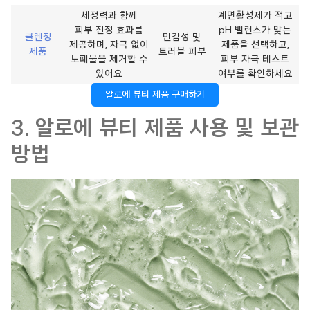
세정력과 함께
계면활성제가 적고
피부 진정 효과를
pH 밸런스가 맞는
클렌징
민감성 및
제공하며, 자극 없이
제품을 선택하고,
제품
트러블 피부
노폐물을 제거할 수
피부 자극 테스트
있어요
여부를 확인하세요
알로에 뷰티 제품 구매하기
3. 알로에 뷰티 제품 사용 및 보관
방법