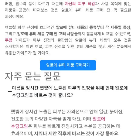
배합, 흡수력 등이 다르기 때문에
자신의 피부 타입
과 사용 목적에 맞는
제품을 꼼꼼히 따져보는 것은
알로에 뷰티 제품 구매 전 꼭 필요한
과정이에요.
여름철 피부 진정에 효과적인
알로에 뷰티 제품의 종류부터 각 제품별 특징
,
그리고
알로에 뷰티 제품 구매 전 고려 사항들
까지 꼼꼼하게 비교할 수 있도록
,
쿠팡
가이드가
피부 진정의
끝판왕인
알로에 뷰티 제품의 모든 것을
소개할게요
. 이번 여름, 피부 진정을 위한 뷰티 제품을 찾고 계신 분들에게
유용한 가이드가 될 거예요.
알로에 뷰티 제품 구매하기
자주 묻는 질문
여름철 장시간 햇빛에 노출된 피부의 진정을 위해 언제 알로에
수딩크림을 바르는 것이 좋나요?
햇빛에 장시간 노출된 피부는 자외선으로 인해
열감
, 붉어짐,
건조함 등의 다양한 자극을 받게 돼요. 이때
알로에
수딩크림
은 피부를 빠르게 진정시키고 수분을 공급하는 데
효과적이며,
샤워나 세안 직후에 바르는 것이 가장 좋아요
.