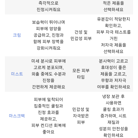
즉각적으로
적은 제품을
진정시켜줘요
선택하세요
유분감이 적당한지
보습력이 뛰어나며
확인하고,
피부에 영양을
건성 및
피부 자극 테스트를
크림
공급하고, 진정과
민감성 피부
거친
함께 피부 장벽을
저자극 제품을
강화시켜줘요
선택하세요
미세 분사로 피부에
분사력이 고르고
고르게 분포되며,
휴대성이 좋은
모든 피부
미스트
외출 중에도 수분과
제품을 고르고,
타입
진정을
무향과 저자극
간편하게 제공해요
여부를 확인하세요
냉장 보관 후
피부에 밀착되어
사용하면
집중적인 쿨링과
민감성 및
쿨링 효과가
진정 효과를
마스크팩
자극받은
증가하며, 시트
제공하고,
피부
재질과
피부 컨디션 회복에
성분의 안전성을
좋아요
확인하세요